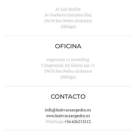
Av Luis Braille
Av Norberto Goizueta Díaz
29670 San Pedro Alcántara
(Málaga)
OFICINA
esperanza 11 coworking
C Esperanza, Ed Álamo, Loc 11
29670 San Pedro Alcántara
(Málaga)
CONTACTO
info@bulevarsanpedro.es
www.bulevarsanpedro.es
Whatsapp
+34 636213512