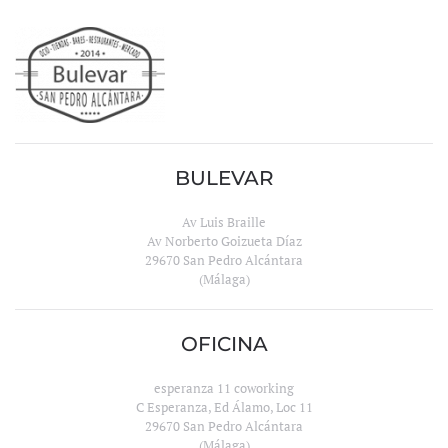
BULEVAR
Av Luis Braille
Av Norberto Goizueta Díaz
29670 San Pedro Alcántara
(Málaga)
OFICINA
esperanza 11 coworking
C Esperanza, Ed Álamo, Loc 11
29670 San Pedro Alcántara
(Málaga)