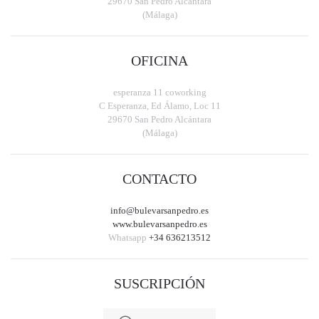
29670 San Pedro Alcántara
(Málaga)
OFICINA
esperanza 11 coworking
C Esperanza, Ed Álamo, Loc 11
29670 San Pedro Alcántara
(Málaga)
CONTACTO
info@bulevarsanpedro.es
www.bulevarsanpedro.es
Whatsapp
+34 636213512
SUSCRIPCIÓN