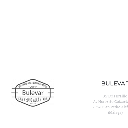
BULEVA
Av Luis Braille
Av Norberto Goizuet
29670 San Pedro Alc
(Málaga)