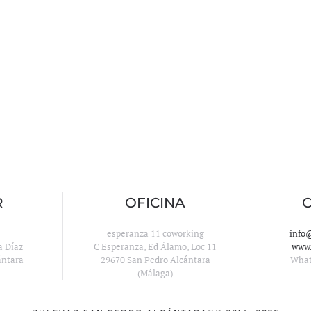
R
OFICINA
esperanza 11 coworking
info
a Díaz
C Esperanza, Ed Álamo, Loc 11
www.
ántara
29670 San Pedro Alcántara
Wha
(Málaga)