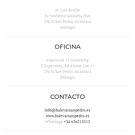
Av Luis Braille
Av Norberto Goizueta Díaz
29670 San Pedro Alcántara
(Málaga)
OFICINA
esperanza 11 coworking
C Esperanza, Ed Álamo, Loc 11
29670 San Pedro Alcántara
(Málaga)
CONTACTO
info@bulevarsanpedro.es
www.bulevarsanpedro.es
Whatsapp
+34 636213512