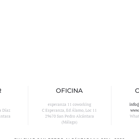
R
OFICINA
esperanza 11 coworking
info
a Díaz
C Esperanza, Ed Álamo, Loc 11
www.
ántara
29670 San Pedro Alcántara
Wha
(Málaga)