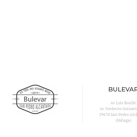
BULEVA
Av Luis Braille
Av Norberto Goizuet
29670 San Pedro Alc
(Málaga)