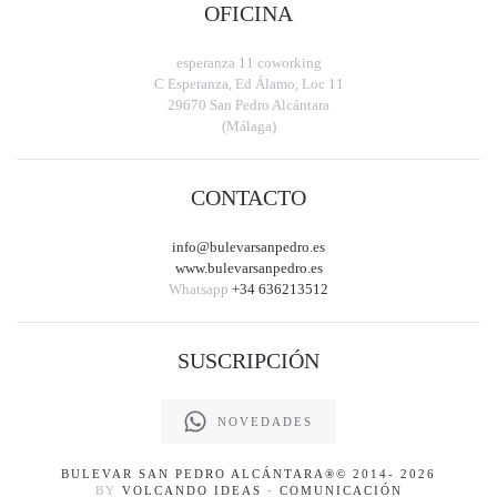
OFICINA
esperanza 11 coworking
C Esperanza, Ed Álamo, Loc 11
29670 San Pedro Alcántara
(Málaga)
CONTACTO
info@bulevarsanpedro.es
www.bulevarsanpedro.es
Whatsapp
+34 636213512
SUSCRIPCIÓN
NOVEDADES
BULEVAR SAN PEDRO ALCÁNTARA
®© 2014-
2026
BY
VOLCANDO IDEAS · COMUNICACIÓN