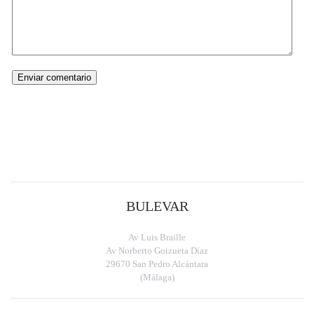
BULEVAR
Av Luis Braille
Av Norberto Goizueta Díaz
29670 San Pedro Alcántara
(Málaga)