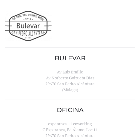
BULEVAR
Av Luis Braille
Av Norberto Goizueta Díaz
29670 San Pedro Alcántara
(Málaga)
OFICINA
esperanza 11 coworking
C Esperanza, Ed Álamo, Loc 11
29670 San Pedro Alcántara