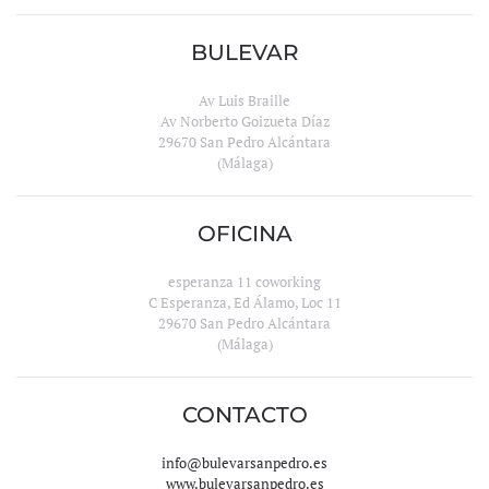
BULEVAR
Av Luis Braille
Av Norberto Goizueta Díaz
29670 San Pedro Alcántara
(Málaga)
OFICINA
esperanza 11 coworking
C Esperanza, Ed Álamo, Loc 11
29670 San Pedro Alcántara
(Málaga)
CONTACTO
info@bulevarsanpedro.es
www.bulevarsanpedro.es