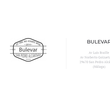
BULEVA
Av Luis Braille
Av Norberto Goizuet
29670 San Pedro Alc
(Málaga)