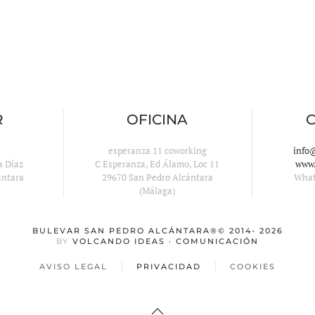
R
OFICINA
esperanza 11 coworking
info
a Díaz
C Esperanza, Ed Álamo, Loc 11
www.
ántara
29670 San Pedro Alcántara
Wha
(Málaga)
BULEVAR SAN PEDRO ALCÁNTARA
®© 2014-
2026
BY
VOLCANDO IDEAS · COMUNICACIÓN
AVISO LEGAL
PRIVACIDAD
COOKIES