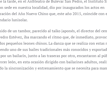
e la tarde, en el Anfiteatro de Bulevar San Pedro, el Instituto 
on sede en nuestra localidad, dio por inaugurados los actos en
ción del Año Nuevo Chino que, este año 2015, coincide con 
ndario lunisolar.
ido de un tambor, parecido al taiko japonés, el director del ce
Pedro Estévez, iba marcando el ritmo que, de inmediato, provoc
 dos pequeños leones chinos. La danza que se realiza con estas
siendo uno de sus bailes tradicionales más conocidos y exportad
r un bailarín, junto a las traseras por otro, encantaron al pú
rcer león, en esta ocasión dirigido con bailarines adultos, real
ndo la sincronización y entrenamiento que se necesita para man