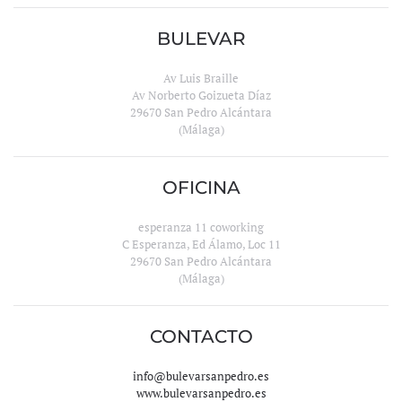
BULEVAR
Av Luis Braille
Av Norberto Goizueta Díaz
29670 San Pedro Alcántara
(Málaga)
OFICINA
esperanza 11 coworking
C Esperanza, Ed Álamo, Loc 11
29670 San Pedro Alcántara
(Málaga)
CONTACTO
info@bulevarsanpedro.es
www.bulevarsanpedro.es