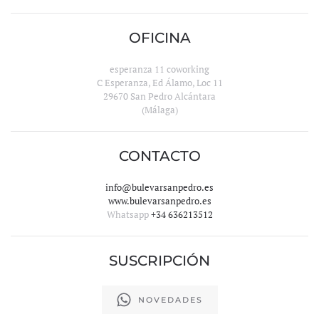
OFICINA
esperanza 11 coworking
C Esperanza, Ed Álamo, Loc 11
29670 San Pedro Alcántara
(Málaga)
CONTACTO
info@bulevarsanpedro.es
www.bulevarsanpedro.es
Whatsapp
+34 636213512
SUSCRIPCIÓN
NOVEDADES