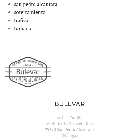
san pedro alcantara
soterramiento
trafico
turismo
BULEVAR
Av Luis Braille
Av Norberto Goizueta Díaz
29670 San Pedro Alcántara
(Málaga)