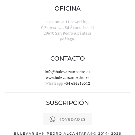
OFICINA
esperanza 11 coworking
C Esperanza, Ed Álamo, Loc 11
29670 San Pedro Alcántara
(Málaga)
CONTACTO
info@bulevarsanpedro.es
www.bulevarsanpedro.es
Whatsapp
+34 636213512
SUSCRIPCIÓN
NOVEDADES
BULEVAR SAN PEDRO ALCÁNTARA
®© 2014-
2026