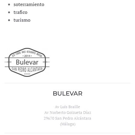
soterramiento
trafico
turismo
BULEVAR
Av Luis Braille
Av Norberto Goizueta Díaz
29670 San Pedro Alcántara
(Málaga)