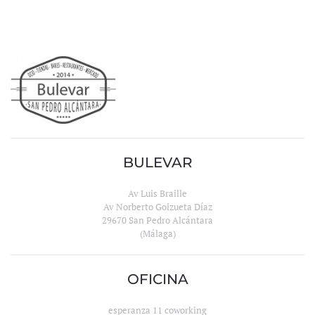
BULEVAR
Av Luis Braille
Av Norberto Goizueta Díaz
29670 San Pedro Alcántara
(Málaga)
OFICINA
esperanza 11 coworking