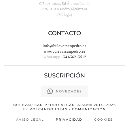
C Esperanza, Ed Álamo, Loc 11
29670 San Pedro Alcántara
(Málaga)
CONTACTO
info@bulevarsanpedro.es
www.bulevarsanpedro.es
Whatsapp
+34 636213512
SUSCRIPCIÓN
NOVEDADES
BULEVAR SAN PEDRO ALCÁNTARA
®© 2014-
2026
BY
VOLCANDO IDEAS · COMUNICACIÓN
AVISO LEGAL
PRIVACIDAD
COOKIES