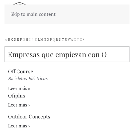
Skip to main content
A
B
C
D
E
F
G
H
I
J
K
L
M
N
O
P
Q
R
S
T
U
V
W
X
Y
Z
#
Empresas que empiezan con O
Off Course
Bicicletas Eléctricas
Leer más
Ofiplus
Leer más
Outdoor Concepts
Leer más