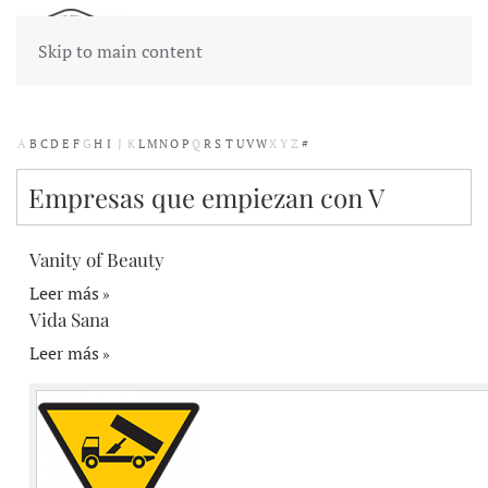
Skip to main content
A
B
C
D
E
F
G
H
I
J
K
L
M
N
O
P
Q
R
S
T
U
V
W
X
Y
Z
#
Empresas que empiezan con V
Vanity of Beauty
Leer más
Vida Sana
Leer más