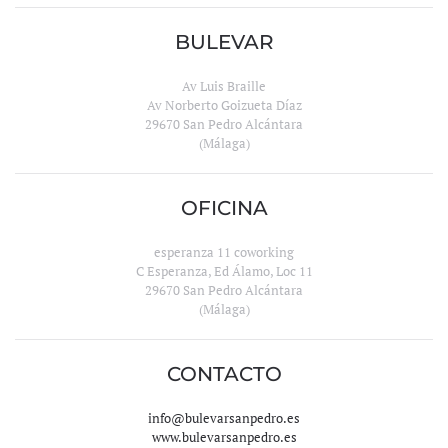
BULEVAR
Av Luis Braille
Av Norberto Goizueta Díaz
29670 San Pedro Alcántara
(Málaga)
OFICINA
esperanza 11 coworking
C Esperanza, Ed Álamo, Loc 11
29670 San Pedro Alcántara
(Málaga)
CONTACTO
info@bulevarsanpedro.es
www.bulevarsanpedro.es