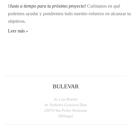
!Justo a tiempo para tu próximo proyecto!
Cuéntanos en qué
podemos ayudar y pondremos todo nuestro esfuerzo en alcanzar tu
objetivos.
Leer más
BULEVAR
Av Luis Braille
Av Norberto Goizueta Díaz
29670 San Pedro Alcántara
(Málaga)