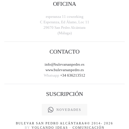
OFICINA
esperanza 11 coworking
C Esperanza, Ed Álamo, Loc 11
29670 San Pedro Alcántara
(Málaga)
CONTACTO
info@bulevarsanpedro.es
www.bulevarsanpedro.es
Whatsapp
+34 636213512
SUSCRIPCIÓN
NOVEDADES
BULEVAR SAN PEDRO ALCÁNTARA
®© 2014-
2026
BY
VOLCANDO IDEAS · COMUNICACIÓN