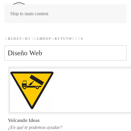
Skip to main content
A
B
C
D
E
F
G
H
I
J
K
L
M
N
O
P
Q
R
S
T
U
V
W
X
Y
Z
#
Diseño Web
Volcando Ideas
¿En qué te podemos ayudar?