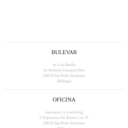
BULEVAR
Av Luis Braille
Av Norberto Goizueta Díaz
29670 San Pedro Alcántara
(Málaga)
OFICINA
esperanza 11 coworking
C Esperanza, Ed Álamo, Loc 11
29670 San Pedro Alcántara