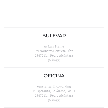
BULEVAR
Av Luis Braille
Av Norberto Goizueta Díaz
29670 San Pedro Alcántara
(Málaga)
OFICINA
esperanza 11 coworking
C Esperanza, Ed Álamo, Loc 11
29670 San Pedro Alcántara
(Málaga)