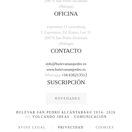
29670 San Pedro Alcántara
(Málaga)
OFICINA
esperanza 11 coworking
C Esperanza, Ed Álamo, Loc 11
29670 San Pedro Alcántara
(Málaga)
CONTACTO
info@bulevarsanpedro.es
www.bulevarsanpedro.es
Whatsapp
+34 636213512
SUSCRIPCIÓN
NOVEDADES
BULEVAR SAN PEDRO ALCÁNTARA
®© 2014-
2026
BY
VOLCANDO IDEAS · COMUNICACIÓN
AVISO LEGAL
PRIVACIDAD
COOKIES