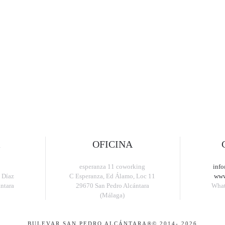
OFICINA
esperanza 11 coworking
info
 Díaz
C Esperanza, Ed Álamo, Loc 11
www
ntara
29670 San Pedro Alcántara
Wha
(Málaga)
BULEVAR SAN PEDRO ALCÁNTARA
®© 2014-
2026