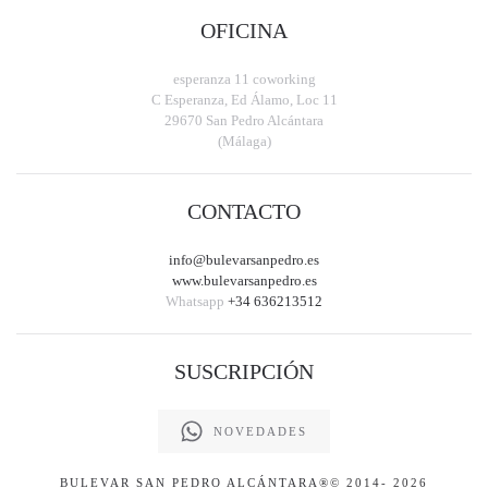
OFICINA
esperanza 11 coworking
C Esperanza, Ed Álamo, Loc 11
29670 San Pedro Alcántara
(Málaga)
CONTACTO
info@bulevarsanpedro.es
www.bulevarsanpedro.es
Whatsapp
+34 636213512
SUSCRIPCIÓN
NOVEDADES
BULEVAR SAN PEDRO ALCÁNTARA
®© 2014-
2026