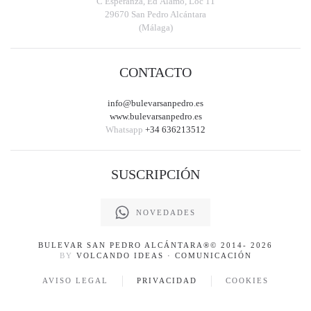
C Esperanza, Ed Álamo, Loc 11
29670 San Pedro Alcántara
(Málaga)
CONTACTO
info@bulevarsanpedro.es
www.bulevarsanpedro.es
Whatsapp
+34 636213512
SUSCRIPCIÓN
NOVEDADES
BULEVAR SAN PEDRO ALCÁNTARA
®© 2014-
2026
BY
VOLCANDO IDEAS · COMUNICACIÓN
AVISO LEGAL
PRIVACIDAD
COOKIES