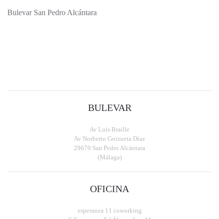
Bulevar San Pedro Alcántara
BULEVAR
Av Luis Braille
Av Norberto Goizueta Díaz
29670 San Pedro Alcántara
(Málaga)
OFICINA
esperanza 11 coworking