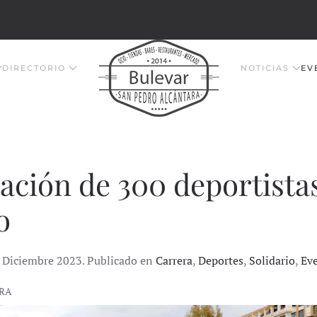
DIRECTORIO
NOTICIAS
EV
pación de 300 deportista
o
4 Diciembre 2023. Publicado en
Carrera
,
Deportes
,
Solidario
,
Ev
ARA