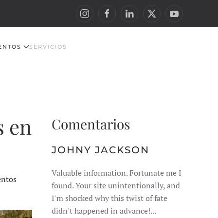
ENTOS
SERVICIOS
s en
Comentarios
JOHNY JACKSON
Valuable information. Fortunate me I
entos
found. Your site unintentionally, and
I'm shocked why this twist of fate
didn't happened in advance!...