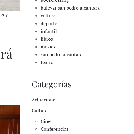
bookcrossing
bulevar san pedro alcantara
ia y
cultura
deporte
infantil
libros
musica
erá
san pedro alcantara
teatro
Categorías
Actuaciones
Cultura
Cine
Conferencias